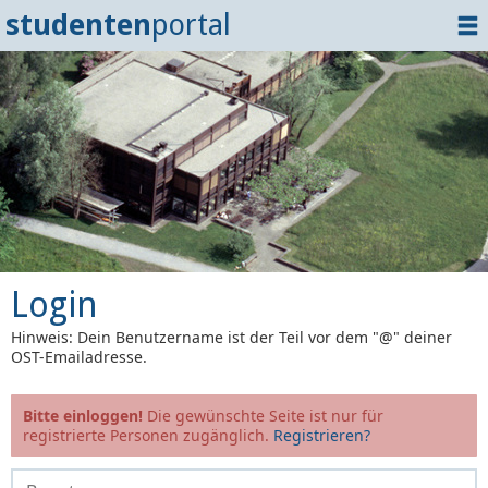
studenten
portal
Home
Dokumente
Events
?
Tipps
Login
Login
Hinweis: Dein Benutzername ist der Teil vor dem "@" deiner
OST-Emailadresse.
Bitte einloggen!
Die gewünschte Seite ist nur für
registrierte Personen zugänglich.
Registrieren?