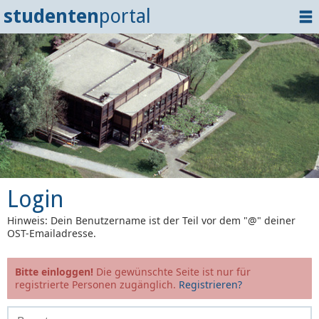
studenten
portal
Home
Dokumente
Events
?
Tipps
Login
Login
Hinweis: Dein Benutzername ist der Teil vor dem "@" deiner
OST-Emailadresse.
Bitte einloggen!
Die gewünschte Seite ist nur für
registrierte Personen zugänglich.
Registrieren?