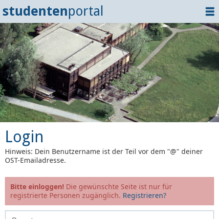
studenten
portal
Home
Dokumente
Events
?
Tipps
Login
Login
Hinweis: Dein Benutzername ist der Teil vor dem "@" deiner
OST-Emailadresse.
Bitte einloggen!
Die gewünschte Seite ist nur für
registrierte Personen zugänglich.
Registrieren?