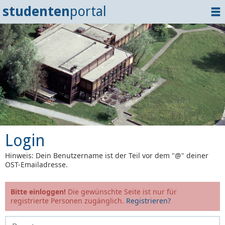
studenten
portal
Home
Dokumente
Events
?
Tipps
Login
Login
Hinweis: Dein Benutzername ist der Teil vor dem "@" deiner
OST-Emailadresse.
Bitte einloggen!
Die gewünschte Seite ist nur für
registrierte Personen zugänglich.
Registrieren?