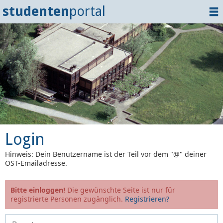
studenten
portal
Home
Dokumente
Events
?
Tipps
Login
Login
Hinweis: Dein Benutzername ist der Teil vor dem "@" deiner
OST-Emailadresse.
Bitte einloggen!
Die gewünschte Seite ist nur für
registrierte Personen zugänglich.
Registrieren?