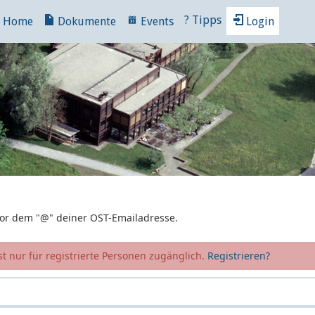
?
Tipps
Home
Dokumente
Events
Login
 vor dem "@" deiner OST-Emailadresse.
t nur für registrierte Personen zugänglich.
Registrieren?