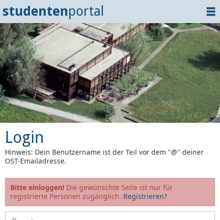
studenten
portal
Home
Dokumente
Events
?
Tipps
Login
Login
Hinweis: Dein Benutzername ist der Teil vor dem "@" deiner
OST-Emailadresse.
Bitte einloggen!
Die gewünschte Seite ist nur für
registrierte Personen zugänglich.
Registrieren?