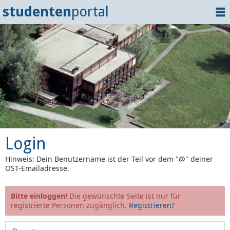
studenten
portal
Home
Dokumente
Events
?
Tipps
Login
Login
Hinweis: Dein Benutzername ist der Teil vor dem "@" deiner
OST-Emailadresse.
Bitte einloggen!
Die gewünschte Seite ist nur für
registrierte Personen zugänglich.
Registrieren?