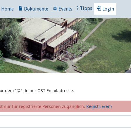
?
Tipps
Home
Dokumente
Events
Login
 vor dem "@" deiner OST-Emailadresse.
t nur für registrierte Personen zugänglich.
Registrieren?