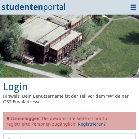
studenten
portal
Home
Dokumente
Events
?
Tipps
Login
Login
Hinweis: Dein Benutzername ist der Teil vor dem "@" deiner
OST-Emailadresse.
Bitte einloggen!
Die gewünschte Seite ist nur für
registrierte Personen zugänglich.
Registrieren?